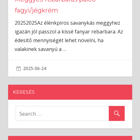
fagyi/jégkrém
20252025Az élénkpiros savanykás meggyhez
igazán jól passzol a kissé fanyar rebarbara. Az
édesítő mennyiségét lehet növelni, ha
valakinek savanyú a
…
2025-06-24
admin
KERESÉS