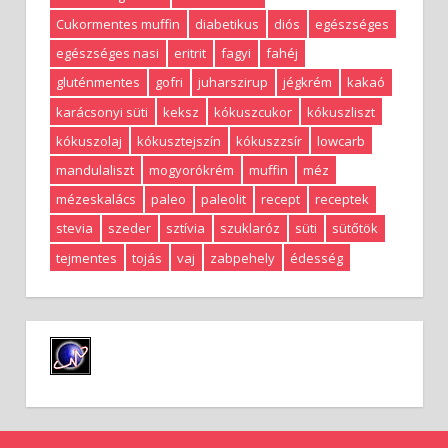
Cukormentes muffin
diabetikus
diós
egészséges
egészséges nasi
eritrit
fagyi
fahéj
gluténmentes
gofri
juharszirup
jégkrém
kakaó
karácsonyi süti
keksz
kókuszcukor
kókuszliszt
kókuszolaj
kókusztejszín
kókuszzsír
lowcarb
mandulaliszt
mogyorókrém
muffin
méz
mézeskalács
paleo
paleolit
recept
receptek
stevia
szeder
sztívia
szuklaróz
süti
sütőtök
tejmentes
tojás
vaj
zabpehely
édesség