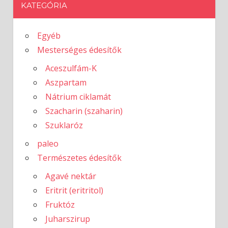
KATEGÓRIA
Egyéb
Mesterséges édesítők
Aceszulfám-K
Aszpartam
Nátrium ciklamát
Szacharin (szaharin)
Szuklaróz
paleo
Természetes édesítők
Agavé nektár
Eritrit (eritritol)
Fruktóz
Juharszirup