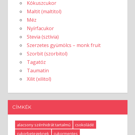
Kókuszcukor
Maltit (maltitol)
Méz
Nyírfacukor
Stevia (sztívia)
Szerzetes gyümölcs – monk fruit
Szorbit (szorbitol)
Tagatóz
Taumatin
Xilit (xilitol)
CÍMKÉK
alacsony szénhidrát tartalmú
csokoládé
cukorbetegeknek
cukormentes