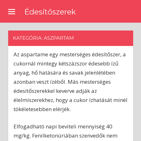
Skip
Édesítőszerek
to
🍰
content
Természetes
és
KATEGÓRIA: ASZPARTAM
mesterséges
édesítőszerekről,
Az aspartame egy mesterséges édesítőszer, a
receptek
édesítőkkel
cukornál mintegy kétszázszor édesebb ízű
anyag, hő hatására és savak jelenlétében
azonban veszt ízéből. Más mesterséges
édesítőszerekkel keverve adják az
élelmiszerekhez, hogy a cukor ízhatását minél
tökéletesebben elérjék.
Elfogadható napi beviteli mennyiség 40
mg/kg. Fenilketonúriában szenvedők nem