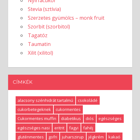
Nyírfacukor
Stevia (sztívia)
Szerzetes gyümölcs – monk fruit
Szorbit (szorbitol)
Tagatóz
Taumatin
Xilit (xilitol)
CÍMKÉK
alacsony szénhidrát tartalmú
csokoládé
cukorbetegeknek
cukormentes
Cukormentes muffin
diabetikus
diós
egészséges
egészséges nasi
eritrit
fagyi
fahéj
gluténmentes
gofri
juharszirup
jégkrém
kakaó