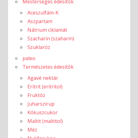
Mesterséges édesítők
Aceszulfám-K
Aszpartam
Nátrium ciklamát
Szacharin (szaharin)
Szuklaróz
paleo
Természetes édesítők
Agavé nektár
Eritrit (eritritol)
Fruktóz
Juharszirup
Kókuszcukor
Maltit (maltitol)
Méz