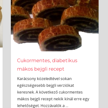
Cukormentes, diabetikus
mákos bejgli recept
Karácsony közeledtével sokan
egészségesebb bejgli verziókat
keresnek. A következő cukormentes
mákos bejgli recept nekik kínál erre egy
lehetőséget. Hozzávalók a
…