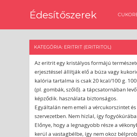
Skip
Édesítőszerek
to
CUKORB
content
🍰
Természetes
és
mesterséges
KATEGÓRIA: ERITRIT (ERITRITOL)
édesítőszerekről,
receptek
Az eritrit egy kristályos formájú természet
édesítőkkel
erjesztéssel állítják elő a búza vagy kukor
kalória tartalma is csak 20 kcal/100 g. 1
(pl. gombák, szőlő). a tápcsatornában lev
képződik. használata biztonságos.
Egyáltalán nem emeli a vércukorszintet és
szervezetben. Nem hizlal, így fogyókúrába
Előnye, hogy a legnagyobb része a vékony
kerül a vastagbélbe, így nem okoz bélprob