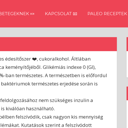
ETEGEKNEK 🍬
KAPCSOLAT 📧
PALEO RECEPTEK
es édesítőszer ❤️, cukoralkohol. Áltlában
ica keményítőjéből. Glikémiás indexe 0 (GI),
00%-ban természetes. A természetben is előfordul
ő baktériumok természetes erjedése során is
 feldolgozásához nem szükséges inzulin a
 is kiválóan használható.
bélben felszívódik, csak nagyon kis mennyiség
lémákat. Kutatások szerint a felszívódott