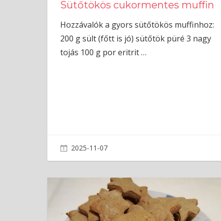
Sütőtökös cukormentes muffin
Hozzávalók a gyors sütőtökös muffinhoz:
200 g sült (főtt is jó) sütőtök püré 3 nagy
tojás 100 g por eritrit
…
2025-11-07
admin