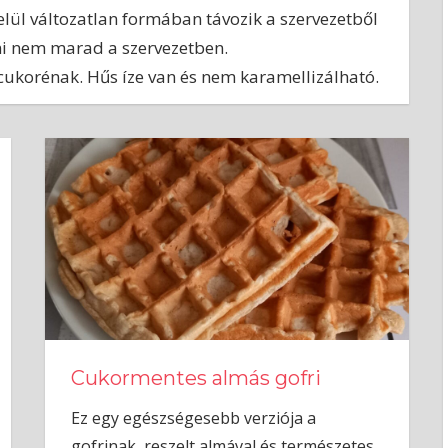
ül változatlan formában távozik a szervezetből
mmi nem marad a szervezetben.
ukorénak. Hűs íze van és nem karamellizálható.
Cukormentes almás gofri
Ez egy egészségesebb verziója a
gofrinak, reszelt almával és természetes