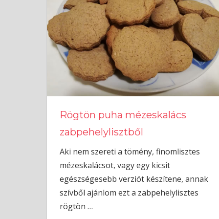
Rögtön puha mézeskalács
zabpehelylisztből
Aki nem szereti a tömény, finomlisztes
mézeskalácsot, vagy egy kicsit
egészségesebb verziót készítene, annak
szívből ajánlom ezt a zabpehelylisztes
rögtön
…