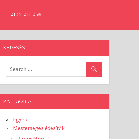
RECEPTEK 🍰
KERESÉS
KATEGÓRIA
Egyéb
Mesterséges édesítők