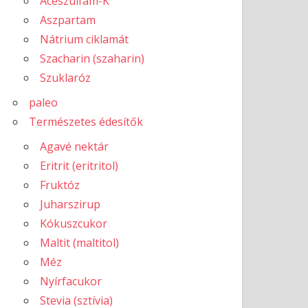
Aceszulfám-K
Aszpartam
Nátrium ciklamát
Szacharin (szaharin)
Szuklaróz
paleo
Természetes édesítők
Agavé nektár
Eritrit (eritritol)
Fruktóz
Juharszirup
Kókuszcukor
Maltit (maltitol)
Méz
Nyírfacukor
Stevia (sztívia)