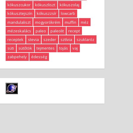
kókuszcukor
kókuszliszt
kókuszolaj
kókusztejszín
kókuszzsír
lowcarb
mandulaliszt
mogyorókrém
muffin
méz
mézeskalács
paleo
paleolit
recept
receptek
stevia
szeder
sztívia
szuklaróz
süti
sütőtök
tejmentes
tojás
vaj
zabpehely
édesség