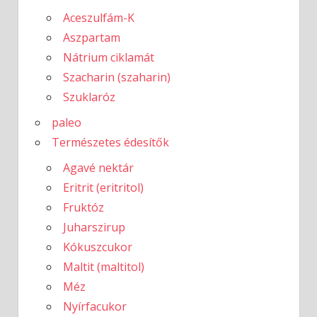
Aceszulfám-K
Aszpartam
Nátrium ciklamát
Szacharin (szaharin)
Szuklaróz
paleo
Természetes édesítők
Agavé nektár
Eritrit (eritritol)
Fruktóz
Juharszirup
Kókuszcukor
Maltit (maltitol)
Méz
Nyírfacukor