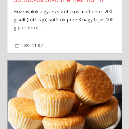
Hozzávalók a gyors sütőtökös muffinhoz: 200
g sült (főtt is jó) sütőtök püré 3 nagy tojás 100
g por eritrit
…
2025-11-07
admin