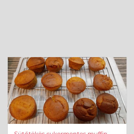
Sütőtökös cukormentes muffin