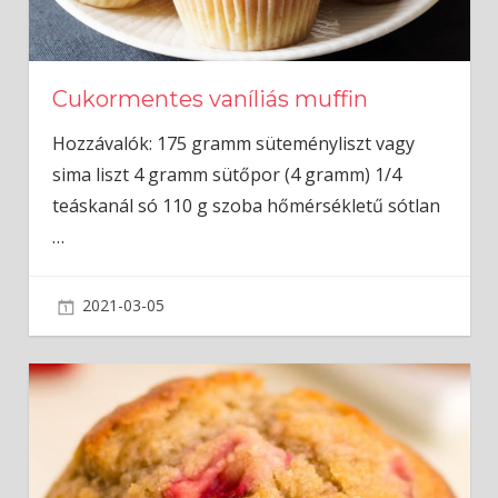
Cukormentes vaníliás muffin
Hozzávalók: 175 gramm süteményliszt vagy
sima liszt 4 gramm sütőpor (4 gramm) 1/4
teáskanál só 110 g szoba hőmérsékletű sótlan
…
2021-03-05
admin