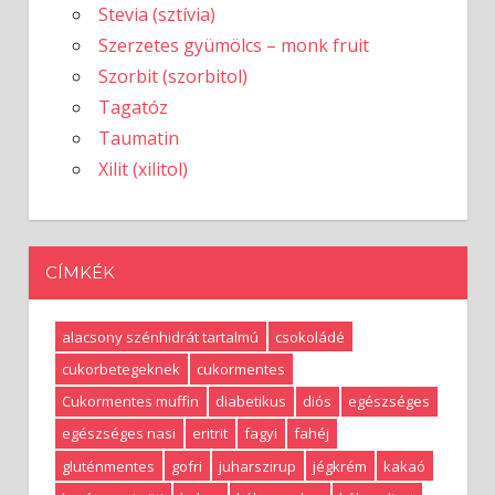
Stevia (sztívia)
Szerzetes gyümölcs – monk fruit
Szorbit (szorbitol)
Tagatóz
Taumatin
Xilit (xilitol)
CÍMKÉK
alacsony szénhidrát tartalmú
csokoládé
cukorbetegeknek
cukormentes
Cukormentes muffin
diabetikus
diós
egészséges
egészséges nasi
eritrit
fagyi
fahéj
gluténmentes
gofri
juharszirup
jégkrém
kakaó