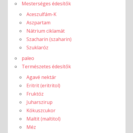
Mesterséges édesítők
Aceszulfám-K
Aszpartam
Nátrium ciklamát
Szacharin (szaharin)
Szuklaróz
paleo
Természetes édesítők
Agavé nektár
Eritrit (eritritol)
Fruktóz
Juharszirup
Kókuszcukor
Maltit (maltitol)
Méz