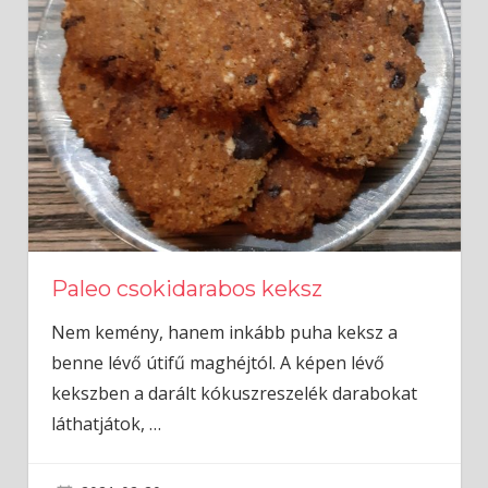
Paleo csokidarabos keksz
Nem kemény, hanem inkább puha keksz a
benne lévő útifű maghéjtól. A képen lévő
kekszben a darált kókuszreszelék darabokat
láthatjátok,
…