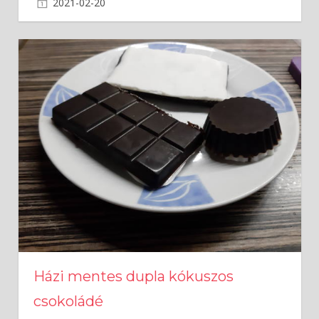
2021-02-20
admin
Házi mentes dupla kókuszos
csokoládé