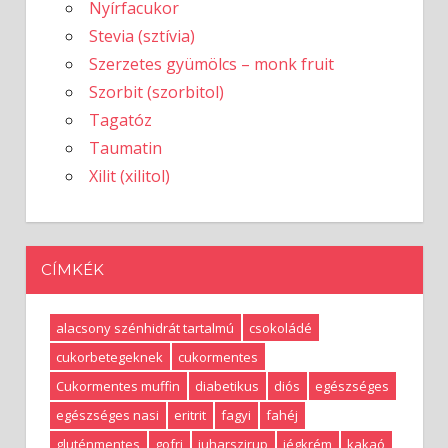
Nyírfacukor
Stevia (sztívia)
Szerzetes gyümölcs – monk fruit
Szorbit (szorbitol)
Tagatóz
Taumatin
Xilit (xilitol)
CÍMKÉK
alacsony szénhidrát tartalmú
csokoládé
cukorbetegeknek
cukormentes
Cukormentes muffin
diabetikus
diós
egészséges
egészséges nasi
eritrit
fagyi
fahéj
gluténmentes
gofri
juharszirup
jégkrém
kakaó