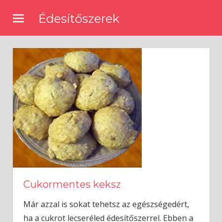
Skip
Édesítőszerek
to
🍰
content
Természetes
és
mesterséges
édesítőszerekről,
receptek
édesítőkkel
Cukormentes keksz
Már azzal is sokat tehetsz az egészségedért,
ha a cukrot lecseréled édesítőszerrel. Ebben a