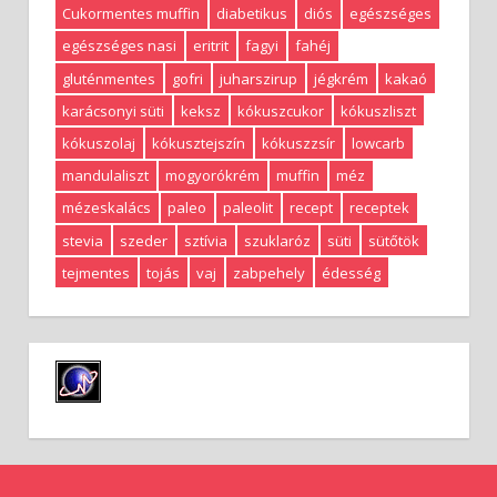
Cukormentes muffin
diabetikus
diós
egészséges
egészséges nasi
eritrit
fagyi
fahéj
gluténmentes
gofri
juharszirup
jégkrém
kakaó
karácsonyi süti
keksz
kókuszcukor
kókuszliszt
kókuszolaj
kókusztejszín
kókuszzsír
lowcarb
mandulaliszt
mogyorókrém
muffin
méz
mézeskalács
paleo
paleolit
recept
receptek
stevia
szeder
sztívia
szuklaróz
süti
sütőtök
tejmentes
tojás
vaj
zabpehely
édesség