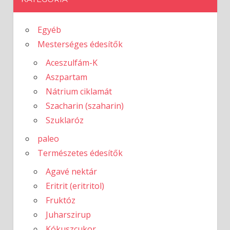
Egyéb
Mesterséges édesítők
Aceszulfám-K
Aszpartam
Nátrium ciklamát
Szacharin (szaharin)
Szuklaróz
paleo
Természetes édesítők
Agavé nektár
Eritrit (eritritol)
Fruktóz
Juharszirup
Kókuszcukor