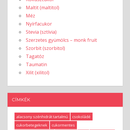
Maltit (maltitol)
Méz
Nyírfacukor
Stevia (sztívia)
Szerzetes gyümölcs – monk fruit
Szorbit (szorbitol)
Tagatóz
Taumatin
Xilit (xilitol)
CÍMKÉK
alacsony szénhidrát tartalmú
csokoládé
cukorbetegeknek
cukormentes