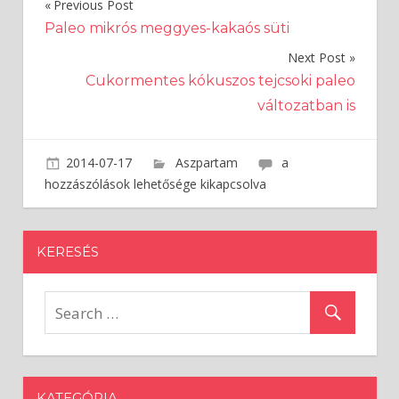
Previous Post
Bejegyzés
Paleo mikrós meggyes-kakaós süti
navigáció
Next Post
Cukormentes kókuszos tejcsoki paleo
változatban is
2014-07-17
admin
Aszpartam
Cukormentes
a
keksz
hozzászólások lehetősége kikapcsolva
bejegyzéshez
KERESÉS
KATEGÓRIA