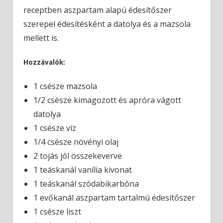
receptben aszpartam alapú édesítőszer
szerepel édesítésként a datolya és a mazsola
mellett is.
Hozzávalók:
1 csésze mazsola
1/2 csésze kimagozott és apróra vágott
datolya
1 csésze víz
1/4 csésze növényi olaj
2 tojás jól összekeverve
1 teáskanál vanília kivonat
1 teáskanál szódabikarbóna
1 evőkanál aszpartam tartalmú édesítőszer
1 csésze liszt