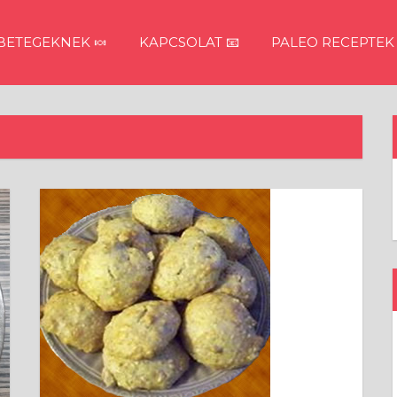
ETEGEKNEK 🍬
KAPCSOLAT 📧
PALEO RECEPTEK