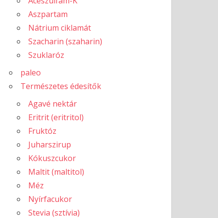
Aceszulfám-K
Aszpartam
Nátrium ciklamát
Szacharin (szaharin)
Szuklaróz
paleo
Természetes édesítők
Agavé nektár
Eritrit (eritritol)
Fruktóz
Juharszirup
Kókuszcukor
Maltit (maltitol)
Méz
Nyírfacukor
Stevia (sztívia)