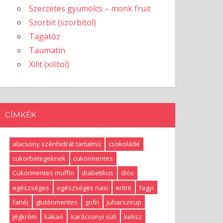
Szerzetes gyümölcs – monk fruit
Szorbit (szorbitol)
Tagatóz
Taumatin
Xilit (xilitol)
CÍMKÉK
alacsony szénhidrát tartalmú
csokoládé
cukorbetegeknek
cukormentes
Cukormentes muffin
diabetikus
diós
egészséges
egészséges nasi
eritrit
fagyi
fahéj
gluténmentes
gofri
juharszirup
jégkrém
kakaó
karácsonyi süti
keksz