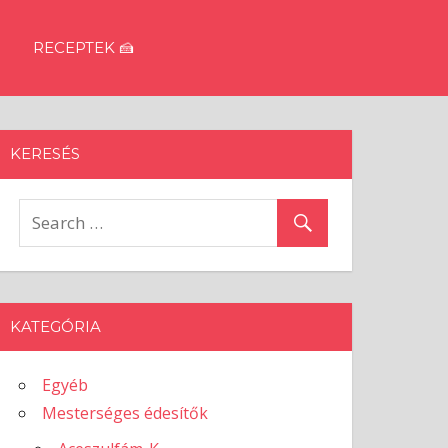
RECEPTEK 🍰
KERESÉS
KATEGÓRIA
Egyéb
Mesterséges édesítők