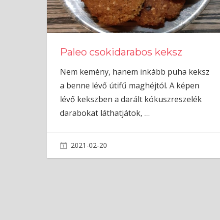
Paleo csokidarabos keksz
Nem kemény, hanem inkább puha keksz
a benne lévő útifű maghéjtól. A képen
lévő kekszben a darált kókuszreszelék
darabokat láthatjátok,
…
2021-02-20
admin