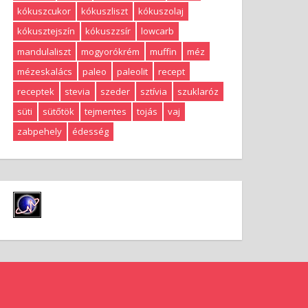
kókuszcukor
kókuszliszt
kókuszolaj
kókusztejszín
kókuszzsír
lowcarb
mandulaliszt
mogyorókrém
muffin
méz
mézeskalács
paleo
paleolit
recept
receptek
stevia
szeder
sztívia
szuklaróz
süti
sütőtök
tejmentes
tojás
vaj
zabpehely
édesség