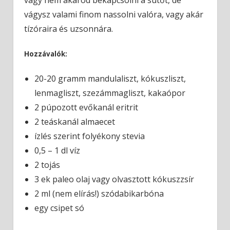
vágysz valami finom nassolni valóra, vagy akár
tízóraira és uzsonnára.
Hozzávalók:
20-20 gramm mandulaliszt, kókuszliszt,
lenmagliszt, szezámmagliszt, kakaópor
2 púpozott evőkanál eritrit
2 teáskanál almaecet
ízlés szerint folyékony stevia
0,5 – 1 dl víz
2 tojás
3 ek paleo olaj vagy olvasztott kókuszzsír
2 ml (nem elírás!) szódabikarbóna
egy csipet só