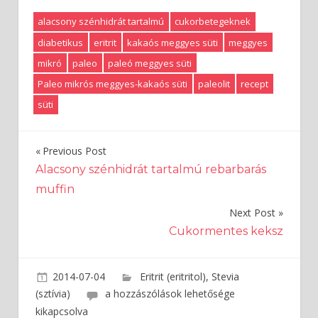
alacsony szénhidrát tartalmú
cukorbetegeknek
diabetikus
eritrit
kakaós meggyes süti
meggyes
mikró
paleo
paleó meggyes süti
Paleo mikrós meggyes-kakaós süti
paleolit
recept
süti
Previous Post
Bejegyzés
Alacsony szénhidrát tartalmú rebarbarás
muffin
navigáció
Next Post
Cukormentes keksz
2014-07-04
admin
Eritrit (eritritol)
,
Stevia
(sztívia)
Paleo
a hozzászólások lehetősége
mikrós
kikapcsolva