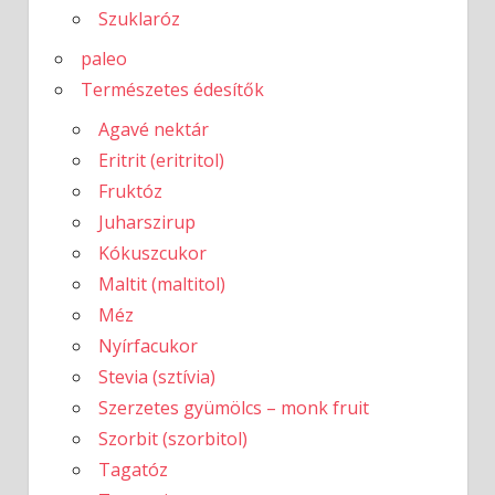
Szuklaróz
paleo
Természetes édesítők
Agavé nektár
Eritrit (eritritol)
Fruktóz
Juharszirup
Kókuszcukor
Maltit (maltitol)
Méz
Nyírfacukor
Stevia (sztívia)
Szerzetes gyümölcs – monk fruit
Szorbit (szorbitol)
Tagatóz