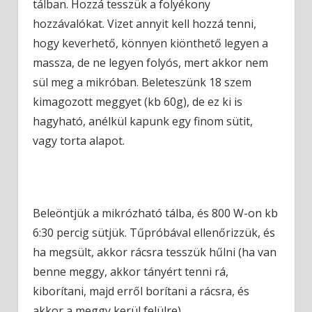
tálban. Hozzá tesszük a folyékony
hozzávalókat. Vizet annyit kell hozzá tenni,
hogy keverhető, könnyen kiönthető legyen a
massza, de ne legyen folyós, mert akkor nem
sül meg a mikróban. Beleteszünk 18 szem
kimagozott meggyet (kb 60g), de ez ki is
hagyható, anélkül kapunk egy finom sütit,
vagy torta alapot.
Beleöntjük a mikrózható tálba, és 800 W-on kb
6:30 percig sütjük. Tűpróbával ellenőrizzük, és
ha megsült, akkor rácsra tesszük hűlni (ha van
benne meggy, akkor tányért tenni rá,
kiborítani, majd erről borítani a rácsra, és
akkor a meggy kerül felülre).