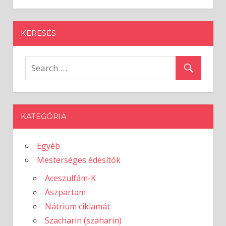
meggyes-
kakaós
süti
KERESÉS
bejegyzéshez
KATEGÓRIA
Egyéb
Mesterséges édesítők
Aceszulfám-K
Aszpartam
Nátrium ciklamát
Szacharin (szaharin)