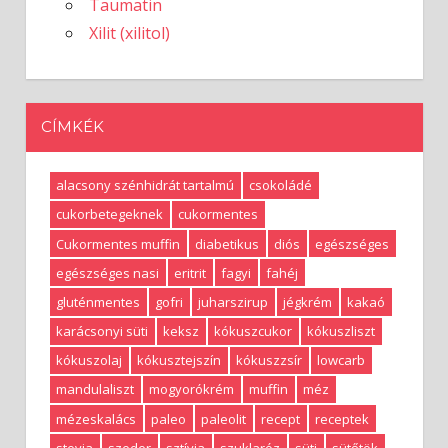
Taumatin
Xilit (xilitol)
CÍMKÉK
alacsony szénhidrát tartalmú
csokoládé
cukorbetegeknek
cukormentes
Cukormentes muffin
diabetikus
diós
egészséges
egészséges nasi
eritrit
fagyi
fahéj
gluténmentes
gofri
juharszirup
jégkrém
kakaó
karácsonyi süti
keksz
kókuszcukor
kókuszliszt
kókuszolaj
kókusztejszín
kókuszzsír
lowcarb
mandulaliszt
mogyorókrém
muffin
méz
mézeskalács
paleo
paleolit
recept
receptek
stevia
szeder
sztívia
szuklaróz
süti
sütőtök