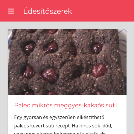
Skip
Édesítőszerek
to
🍰
content
Természetes
és
mesterséges
édesítőszerekről,
receptek
édesítőkkel
Paleo mikrós meggyes-kakaós süti
Egy gyorsan és egyszerűen elkészíthető
paleos kevert süti recept. Ha nincs sok időd,
vagy nem akarod bekapcsolni a sütőt, de