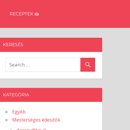
RECEPTEK 🍰
KERESÉS
KATEGÓRIA
Egyéb
Mesterséges édesítők