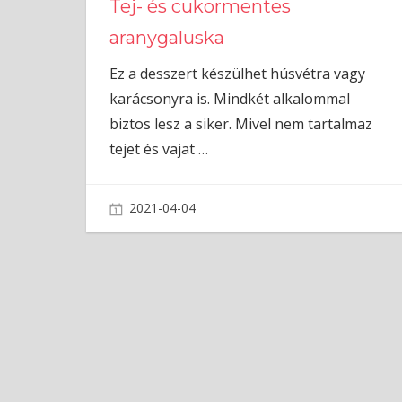
Tej- és cukormentes
aranygaluska
Ez a desszert készülhet húsvétra vagy
karácsonyra is. Mindkét alkalommal
biztos lesz a siker. Mivel nem tartalmaz
tejet és vajat
…
2021-04-04
admin