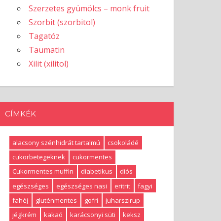
Szerzetes gyümölcs – monk fruit
Szorbit (szorbitol)
Tagatóz
Taumatin
Xilit (xilitol)
CÍMKÉK
alacsony szénhidrát tartalmú
csokoládé
cukorbetegeknek
cukormentes
Cukormentes muffin
diabetikus
diós
egészséges
egészséges nasi
eritrit
fagyi
fahéj
gluténmentes
gofri
juharszirup
jégkrém
kakaó
karácsonyi süti
keksz