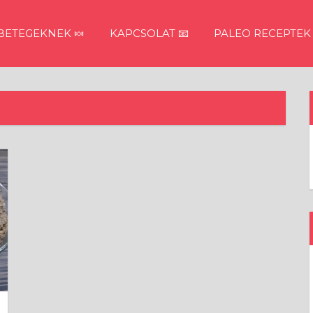
ETEGEKNEK 🍬
KAPCSOLAT 📧
PALEO RECEPTEK