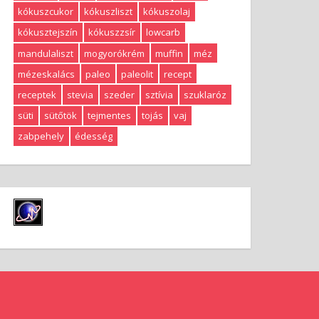
kókuszcukor
kókuszliszt
kókuszolaj
kókusztejszín
kókuszzsír
lowcarb
mandulaliszt
mogyorókrém
muffin
méz
mézeskalács
paleo
paleolit
recept
receptek
stevia
szeder
sztívia
szuklaróz
süti
sütőtök
tejmentes
tojás
vaj
zabpehely
édesség