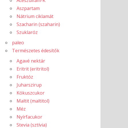
Aceszulfám-K
Aszpartam
Nátrium ciklamát
Szacharin (szaharin)
Szuklaróz
paleo
Természetes édesítők
Agavé nektár
Eritrit (eritritol)
Fruktóz
Juharszirup
Kókuszcukor
Maltit (maltitol)
Méz
Nyírfacukor
Stevia (sztívia)