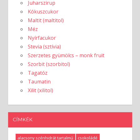
Juharszirup
Kókuszcukor
Maltit (maltitol)
Méz
Nyírfacukor
Stevia (sztívia)
Szerzetes gyümölcs – monk fruit
Szorbit (szorbitol)
Tagatóz
Taumatin
Xilit (xilitol)
CÍMKÉK
alacsony szénhidrát tartalmú
csokoládé