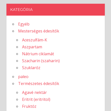
KATEGÓRIA
Egyéb
Mesterséges édesítők
Aceszulfám-K
Aszpartam
Nátrium ciklamát
Szacharin (szaharin)
Szuklaróz
paleo
Természetes édesítők
Agavé nektár
Eritrit (eritritol)
Fruktóz