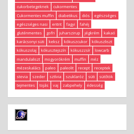
cukorbetegeknek
cukormentes
Cukormentes muffin
diabetikus
diós
egészséges
egészséges nasi
eritrit
fagyi
fahéj
gluténmentes
gofri
juharszirup
jégkrém
kakaó
karácsonyi süti
keksz
kókuszcukor
kókuszliszt
kókuszolaj
kókusztejszín
kókuszzsír
lowcarb
mandulaliszt
mogyorókrém
muffin
méz
mézeskalács
paleo
paleolit
recept
receptek
stevia
szeder
sztívia
szuklaróz
süti
sütőtök
tejmentes
tojás
vaj
zabpehely
édesség