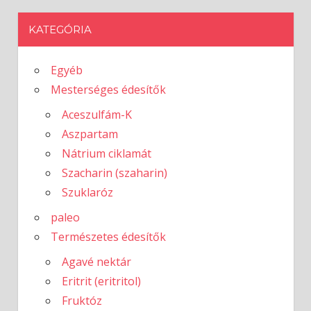
KATEGÓRIA
Egyéb
Mesterséges édesítők
Aceszulfám-K
Aszpartam
Nátrium ciklamát
Szacharin (szaharin)
Szuklaróz
paleo
Természetes édesítők
Agavé nektár
Eritrit (eritritol)
Fruktóz