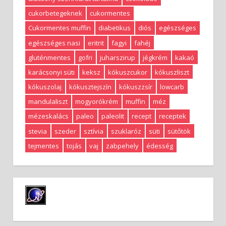
cukorbetegeknek
cukormentes
Cukormentes muffin
diabetikus
diós
egészséges
egészséges nasi
eritrit
fagyi
fahéj
gluténmentes
gofri
juharszirup
jégkrém
kakaó
karácsonyi süti
keksz
kókuszcukor
kókuszliszt
kókuszolaj
kókusztejszín
kókuszzsír
lowcarb
mandulaliszt
mogyorókrém
muffin
méz
mézeskalács
paleo
paleolit
recept
receptek
stevia
szeder
sztívia
szuklaróz
süti
sütőtök
tejmentes
tojás
vaj
zabpehely
édesség