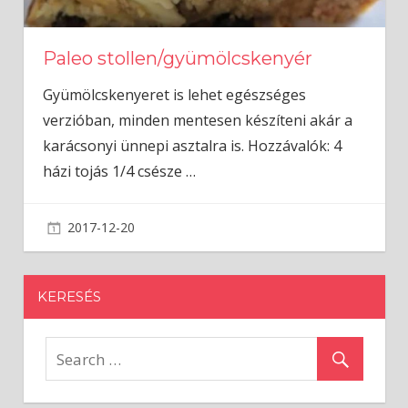
Paleo stollen/gyümölcskenyér
Gyümölcskenyeret is lehet egészséges
verzióban, minden mentesen készíteni akár a
karácsonyi ünnepi asztalra is. Hozzávalók: 4
házi tojás 1/4 csésze
…
2017-12-20
admin
KERESÉS