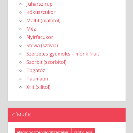
Juharszirup
Kókuszcukor
Maltit (maltitol)
Méz
Nyírfacukor
Stevia (sztívia)
Szerzetes gyümölcs – monk fruit
Szorbit (szorbitol)
Tagatóz
Taumatin
Xilit (xilitol)
CÍMKÉK
alacsony szénhidrát tartalmú
csokoládé