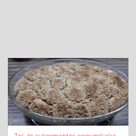
Tej- és cukormentes aranygaluska