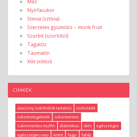
Méz
Nyírfacukor
Stevia (sztívia)
Szerzetes gyümölcs – monk fruit
Szorbit (szorbitol)
Tagatóz
Taumatin
Xilit (xilitol)
CÍMKÉK
alacsony szénhidrát tartalmú
csokoládé
cukorbetegeknek
cukormentes
Cukormentes muffin
diabetikus
diós
egészséges
egészséges nasi
eritrit
fagyi
fahéj