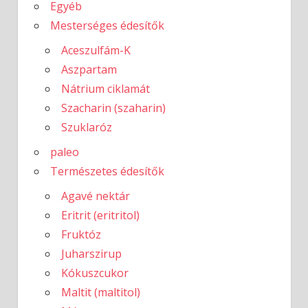
Egyéb
Mesterséges édesítők
Aceszulfám-K
Aszpartam
Nátrium ciklamát
Szacharin (szaharin)
Szuklaróz
paleo
Természetes édesítők
Agavé nektár
Eritrit (eritritol)
Fruktóz
Juharszirup
Kókuszcukor
Maltit (maltitol)