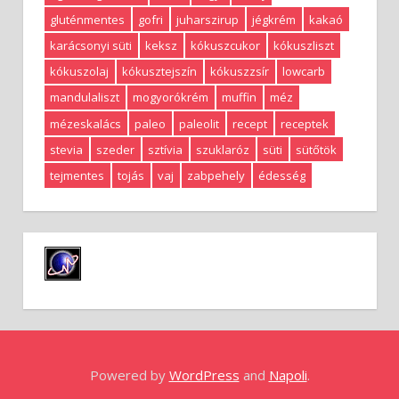
gluténmentes
gofri
juharszirup
jégkrém
kakaó
karácsonyi süti
keksz
kókuszcukor
kókuszliszt
kókuszolaj
kókusztejszín
kókuszzsír
lowcarb
mandulaliszt
mogyorókrém
muffin
méz
mézeskalács
paleo
paleolit
recept
receptek
stevia
szeder
sztívia
szuklaróz
süti
sütőtök
tejmentes
tojás
vaj
zabpehely
édesség
Powered by
WordPress
and
Napoli
.