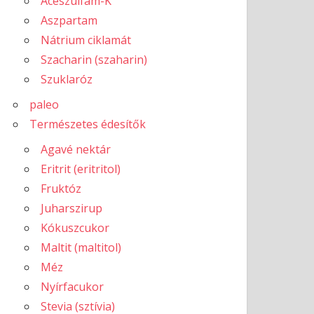
Aceszulfám-K
Aszpartam
Nátrium ciklamát
Szacharin (szaharin)
Szuklaróz
paleo
Természetes édesítők
Agavé nektár
Eritrit (eritritol)
Fruktóz
Juharszirup
Kókuszcukor
Maltit (maltitol)
Méz
Nyírfacukor
Stevia (sztívia)