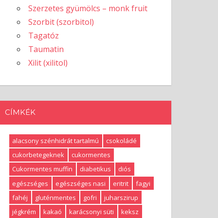
Szerzetes gyümölcs – monk fruit
Szorbit (szorbitol)
Tagatóz
Taumatin
Xilit (xilitol)
CÍMKÉK
alacsony szénhidrát tartalmú
csokoládé
cukorbetegeknek
cukormentes
Cukormentes muffin
diabetikus
diós
egészséges
egészséges nasi
eritrit
fagyi
fahéj
gluténmentes
gofri
juharszirup
jégkrém
kakaó
karácsonyi süti
keksz