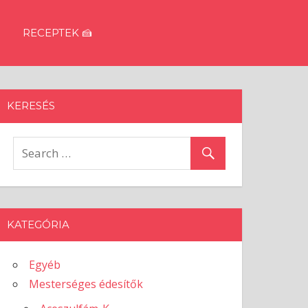
RECEPTEK 🍰
KERESÉS
KATEGÓRIA
Egyéb
Mesterséges édesítők