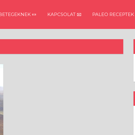
ETEGEKNEK 🍬
KAPCSOLAT 📧
PALEO RECEPTEK