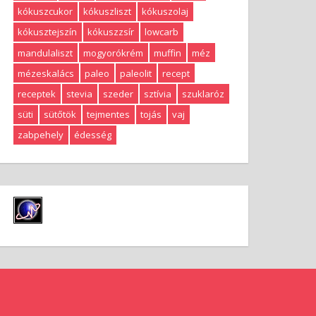
kókuszcukor
kókuszliszt
kókuszolaj
kókusztejszín
kókuszzsír
lowcarb
mandulaliszt
mogyorókrém
muffin
méz
mézeskalács
paleo
paleolit
recept
receptek
stevia
szeder
sztívia
szuklaróz
süti
sütőtök
tejmentes
tojás
vaj
zabpehely
édesség