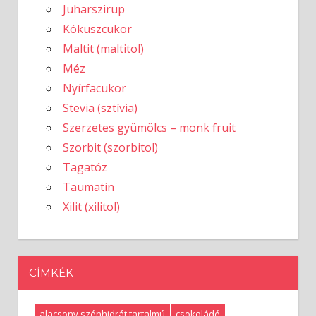
Juharszirup
Kókuszcukor
Maltit (maltitol)
Méz
Nyírfacukor
Stevia (sztívia)
Szerzetes gyümölcs – monk fruit
Szorbit (szorbitol)
Tagatóz
Taumatin
Xilit (xilitol)
CÍMKÉK
alacsony szénhidrát tartalmú
csokoládé