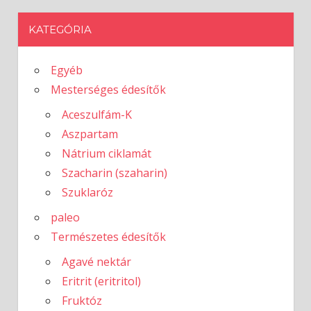
KATEGÓRIA
Egyéb
Mesterséges édesítők
Aceszulfám-K
Aszpartam
Nátrium ciklamát
Szacharin (szaharin)
Szuklaróz
paleo
Természetes édesítők
Agavé nektár
Eritrit (eritritol)
Fruktóz