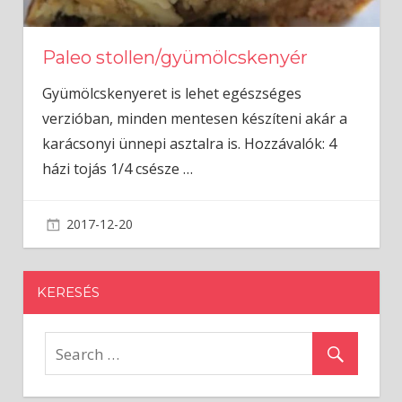
Paleo stollen/gyümölcskenyér
Gyümölcskenyeret is lehet egészséges
verzióban, minden mentesen készíteni akár a
karácsonyi ünnepi asztalra is. Hozzávalók: 4
házi tojás 1/4 csésze
…
2017-12-20
admin
KERESÉS