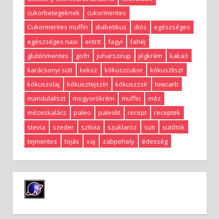
cukorbetegeknek
cukormentes
Cukormentes muffin
diabetikus
diós
egészséges
egészséges nasi
eritrit
fagyi
fahéj
gluténmentes
gofri
juharszirup
jégkrém
kakaó
karácsonyi süti
keksz
kókuszcukor
kókuszliszt
kókuszolaj
kókusztejszín
kókuszzsír
lowcarb
mandulaliszt
mogyorókrém
muffin
méz
mézeskalács
paleo
paleolit
recept
receptek
stevia
szeder
sztívia
szuklaróz
süti
sütőtök
tejmentes
tojás
vaj
zabpehely
édesség