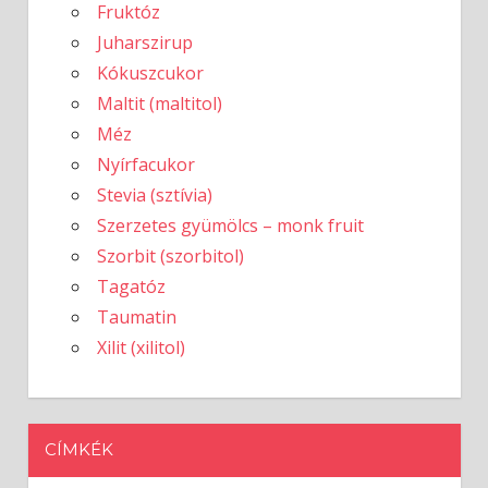
Fruktóz
Juharszirup
Kókuszcukor
Maltit (maltitol)
Méz
Nyírfacukor
Stevia (sztívia)
Szerzetes gyümölcs – monk fruit
Szorbit (szorbitol)
Tagatóz
Taumatin
Xilit (xilitol)
CÍMKÉK