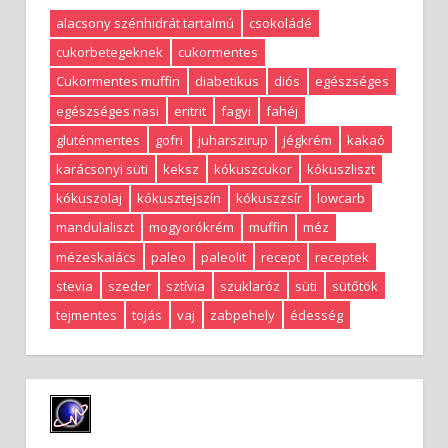
alacsony szénhidrát tartalmú
csokoládé
cukorbetegeknek
cukormentes
Cukormentes muffin
diabetikus
diós
egészséges
egészséges nasi
eritrit
fagyi
fahéj
gluténmentes
gofri
juharszirup
jégkrém
kakaó
karácsonyi süti
keksz
kókuszcukor
kókuszliszt
kókuszolaj
kókusztejszín
kókuszzsír
lowcarb
mandulaliszt
mogyorókrém
muffin
méz
mézeskalács
paleo
paleolit
recept
receptek
stevia
szeder
sztívia
szuklaróz
süti
sütőtök
tejmentes
tojás
vaj
zabpehely
édesség