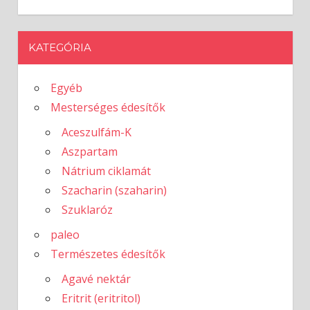
KATEGÓRIA
Egyéb
Mesterséges édesítők
Aceszulfám-K
Aszpartam
Nátrium ciklamát
Szacharin (szaharin)
Szuklaróz
paleo
Természetes édesítők
Agavé nektár
Eritrit (eritritol)