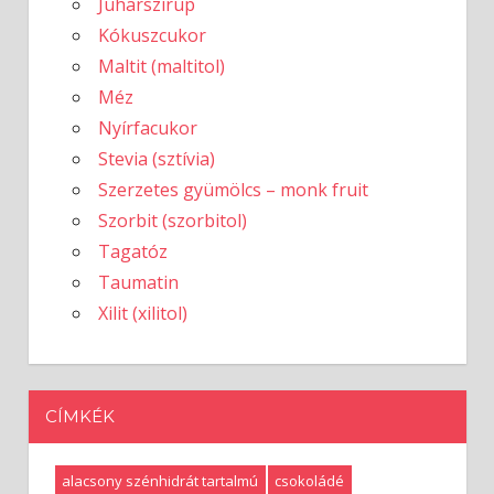
Juharszirup
Kókuszcukor
Maltit (maltitol)
Méz
Nyírfacukor
Stevia (sztívia)
Szerzetes gyümölcs – monk fruit
Szorbit (szorbitol)
Tagatóz
Taumatin
Xilit (xilitol)
CÍMKÉK
alacsony szénhidrát tartalmú
csokoládé