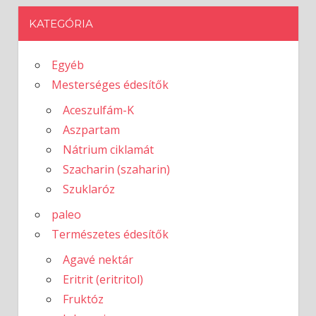
KATEGÓRIA
Egyéb
Mesterséges édesítők
Aceszulfám-K
Aszpartam
Nátrium ciklamát
Szacharin (szaharin)
Szuklaróz
paleo
Természetes édesítők
Agavé nektár
Eritrit (eritritol)
Fruktóz