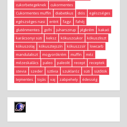
cukorbetegeknek
cukormentes
Cukormentes muffin
diabetikus
diós
egészséges
egészséges nasi
eritrit
fagyi
fahéj
gluténmentes
gofri
juharszirup
jégkrém
kakaó
karácsonyi süti
keksz
kókuszcukor
kókuszliszt
kókuszolaj
kókusztejszín
kókuszzsír
lowcarb
mandulaliszt
mogyorókrém
muffin
méz
mézeskalács
paleo
paleolit
recept
receptek
stevia
szeder
sztívia
szuklaróz
süti
sütőtök
tejmentes
tojás
vaj
zabpehely
édesség