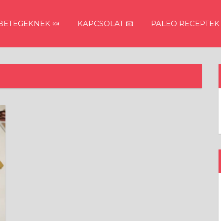
ETEGEKNEK 🍬
KAPCSOLAT 📧
PALEO RECEPTEK