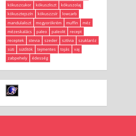
kókuszcukor
kókuszliszt
kókuszolaj
kókusztejszín
kókuszzsír
lowcarb
mandulaliszt
mogyorókrém
muffin
méz
mézeskalács
paleo
paleolit
recept
receptek
stevia
szeder
sztívia
szuklaróz
süti
sütőtök
tejmentes
tojás
vaj
zabpehely
édesség