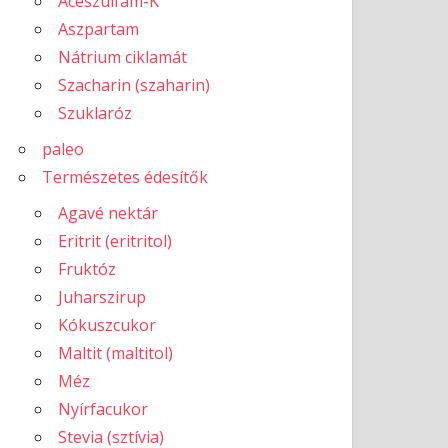
Aceszulfám-K
Aszpartam
Nátrium ciklamát
Szacharin (szaharin)
Szuklaróz
paleo
Természetes édesítők
Agavé nektár
Eritrit (eritritol)
Fruktóz
Juharszirup
Kókuszcukor
Maltit (maltitol)
Méz
Nyírfacukor
Stevia (sztívia)