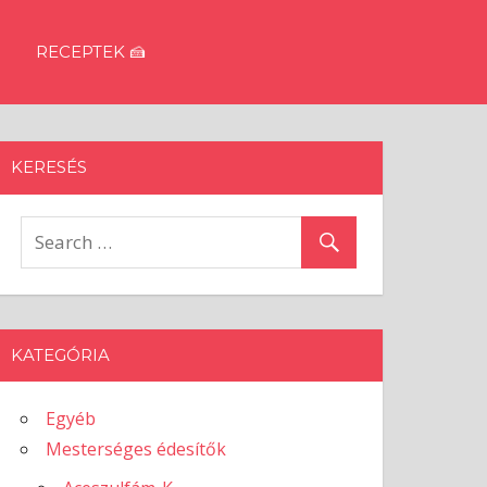
RECEPTEK 🍰
KERESÉS
KATEGÓRIA
Egyéb
Mesterséges édesítők