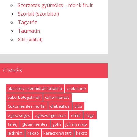
Szerzetes gyümölcs – monk fruit
Szorbit (szorbitol)
Tagatóz
Taumatin
Xilit (xilitol)
CÍMKÉK
alacsony szénhidrát tartalmú
csokoládé
cukorbetegeknek
cukormentes
Cukormentes muffin
diabetikus
diós
egészséges
egészséges nasi
eritrit
fagyi
fahéj
gluténmentes
gofri
juharszirup
jégkrém
kakaó
karácsonyi süti
keksz