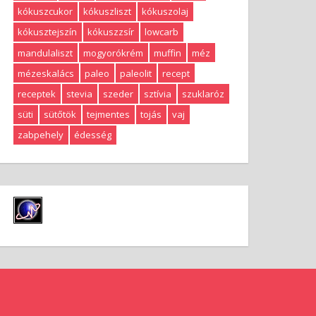
kókuszcukor
kókuszliszt
kókuszolaj
kókusztejszín
kókuszzsír
lowcarb
mandulaliszt
mogyorókrém
muffin
méz
mézeskalács
paleo
paleolit
recept
receptek
stevia
szeder
sztívia
szuklaróz
süti
sütőtök
tejmentes
tojás
vaj
zabpehely
édesség