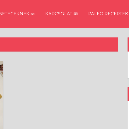
ETEGEKNEK 🍬
KAPCSOLAT 📧
PALEO RECEPTEK