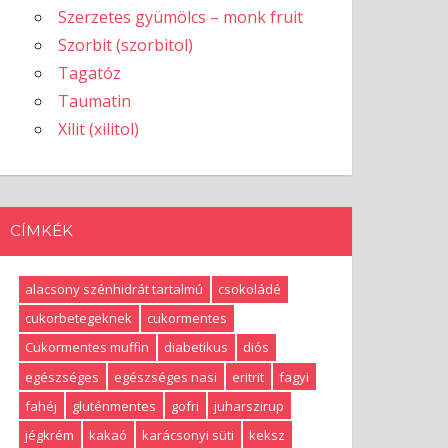
Szerzetes gyümölcs – monk fruit
Szorbit (szorbitol)
Tagatóz
Taumatin
Xilit (xilitol)
CÍMKÉK
alacsony szénhidrát tartalmú
csokoládé
cukorbetegeknek
cukormentes
Cukormentes muffin
diabetikus
diós
egészséges
egészséges nasi
eritrit
fagyi
fahéj
gluténmentes
gofri
juharszirup
jégkrém
kakaó
karácsonyi süti
keksz