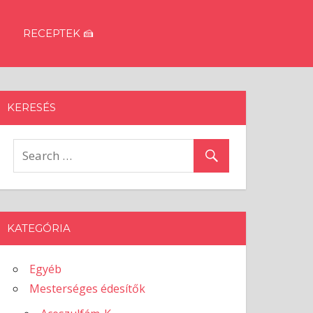
RECEPTEK 🍰
KERESÉS
KATEGÓRIA
Egyéb
Mesterséges édesítők