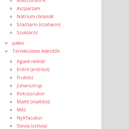
Aceszulfám-K
Aszpartam
Nátrium ciklamát
Szacharin (szaharin)
Szuklaróz
paleo
Természetes édesítők
Agavé nektár
Eritrit (eritritol)
Fruktóz
Juharszirup
Kókuszcukor
Maltit (maltitol)
Méz
Nyírfacukor
Stevia (sztívia)