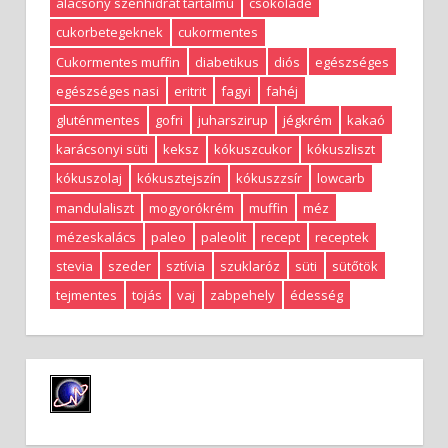
alacsony szénhidrát tartalmú
csokoládé
cukorbetegeknek
cukormentes
Cukormentes muffin
diabetikus
diós
egészséges
egészséges nasi
eritrit
fagyi
fahéj
gluténmentes
gofri
juharszirup
jégkrém
kakaó
karácsonyi süti
keksz
kókuszcukor
kókuszliszt
kókuszolaj
kókusztejszín
kókuszzsír
lowcarb
mandulaliszt
mogyorókrém
muffin
méz
mézeskalács
paleo
paleolit
recept
receptek
stevia
szeder
sztívia
szuklaróz
süti
sütőtök
tejmentes
tojás
vaj
zabpehely
édesség