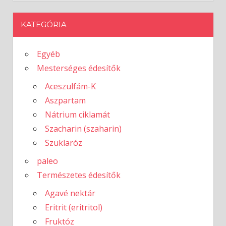
KATEGÓRIA
Egyéb
Mesterséges édesítők
Aceszulfám-K
Aszpartam
Nátrium ciklamát
Szacharin (szaharin)
Szuklaróz
paleo
Természetes édesítők
Agavé nektár
Eritrit (eritritol)
Fruktóz