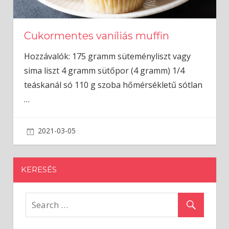
Cukormentes vaníliás muffin
Hozzávalók: 175 gramm süteményliszt vagy
sima liszt 4 gramm sütőpor (4 gramm) 1/4
teáskanál só 110 g szoba hőmérsékletű sótlan
…
2021-03-05
admin
KERESÉS