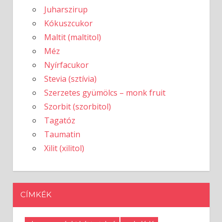
Juharszirup
Kókuszcukor
Maltit (maltitol)
Méz
Nyírfacukor
Stevia (sztívia)
Szerzetes gyümölcs – monk fruit
Szorbit (szorbitol)
Tagatóz
Taumatin
Xilit (xilitol)
CÍMKÉK