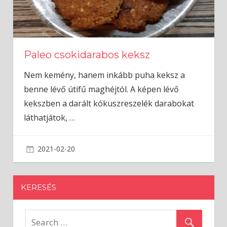
Paleo csokidarabos keksz
Nem kemény, hanem inkább puha keksz a
benne lévő útifű maghéjtól. A képen lévő
kekszben a darált kókuszreszelék darabokat
láthatjátok,
…
2021-02-20
admin
KERESÉS