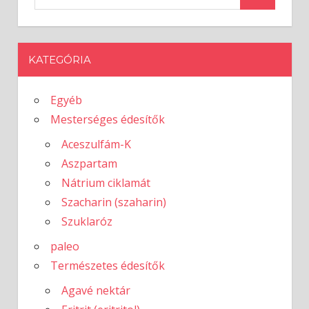
KATEGÓRIA
Egyéb
Mesterséges édesítők
Aceszulfám-K
Aszpartam
Nátrium ciklamát
Szacharin (szaharin)
Szuklaróz
paleo
Természetes édesítők
Agavé nektár