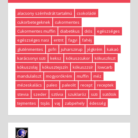
alacsony szénhidrát tartalmú
csokoládé
cukorbetegeknek
cukormentes
Cukormentes muffin
diabetikus
diós
egészséges
egészséges nasi
eritrit
fagyi
fahéj
gluténmentes
gofri
juharszirup
jégkrém
kakaó
karácsonyi süti
keksz
kókuszcukor
kókuszliszt
kókuszolaj
kókusztejszín
kókuszzsír
lowcarb
mandulaliszt
mogyorókrém
muffin
méz
mézeskalács
paleo
paleolit
recept
receptek
stevia
szeder
sztívia
szuklaróz
süti
sütőtök
tejmentes
tojás
vaj
zabpehely
édesség