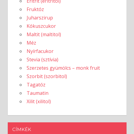
Eritrit (eritritol)
Fruktóz
Juharszirup
Kókuszcukor
Maltit (maltitol)
Méz
Nyírfacukor
Stevia (sztívia)
Szerzetes gyümölcs – monk fruit
Szorbit (szorbitol)
Tagatóz
Taumatin
Xilit (xilitol)
CÍMKÉK