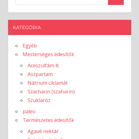
KATEGÓRIA
Egyéb
Mesterséges édesítők
Aceszulfám-K
Aszpartam
Nátrium ciklamát
Szacharin (szaharin)
Szuklaróz
paleo
Természetes édesítők
Agavé nektár