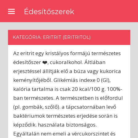
Skip
Édesítőszerek
to
🍰
content
Természetes
és
KATEGÓRIA: ERITRIT (ERITRITOL)
mesterséges
édesítőszerekről,
Az eritrit egy kristályos formájú természetes
receptek
édesítőkkel
édesítőszer ❤️, cukoralkohol. Áltlában
erjesztéssel állítják elő a búza vagy kukorica
keményítőjéből. Glikémiás indexe 0 (GI),
kalória tartalma is csak 20 kcal/100 g. 100%-
ban természetes. A természetben is előfordul
(pl. gombák, szőlő). a tápcsatornában levő
baktériumok természetes erjedése során is
képződik. használata biztonságos.
Egyáltalán nem emeli a vércukorszintet és