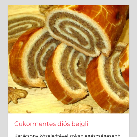
Cukormentes diós bejgli
Karácsony közeledtével sokan egészségesebb