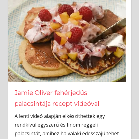
Jamie Oliver fehérjedús
palacsintája recept videóval
A lenti videó alapján elkészíthettek egy
rendkívül egyszerű és finom reggeli
palacsintát, amihez ha valaki édesszájú tehet