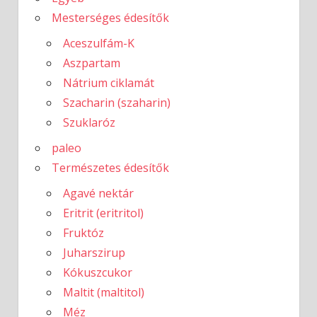
Mesterséges édesítők
Aceszulfám-K
Aszpartam
Nátrium ciklamát
Szacharin (szaharin)
Szuklaróz
paleo
Természetes édesítők
Agavé nektár
Eritrit (eritritol)
Fruktóz
Juharszirup
Kókuszcukor
Maltit (maltitol)
Méz