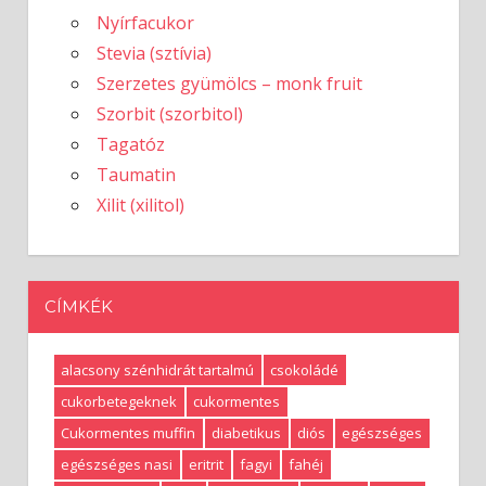
Nyírfacukor
Stevia (sztívia)
Szerzetes gyümölcs – monk fruit
Szorbit (szorbitol)
Tagatóz
Taumatin
Xilit (xilitol)
CÍMKÉK
alacsony szénhidrát tartalmú
csokoládé
cukorbetegeknek
cukormentes
Cukormentes muffin
diabetikus
diós
egészséges
egészséges nasi
eritrit
fagyi
fahéj