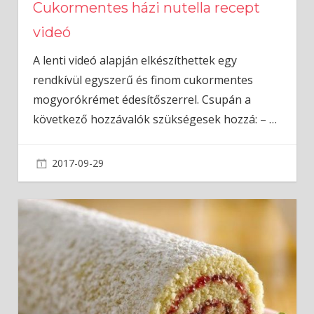
Cukormentes házi nutella recept
videó
A lenti videó alapján elkészíthettek egy
rendkívül egyszerű és finom cukormentes
mogyorókrémet édesítőszerrel. Csupán a
következő hozzávalók szükségesek hozzá: –
…
2017-09-29
admin