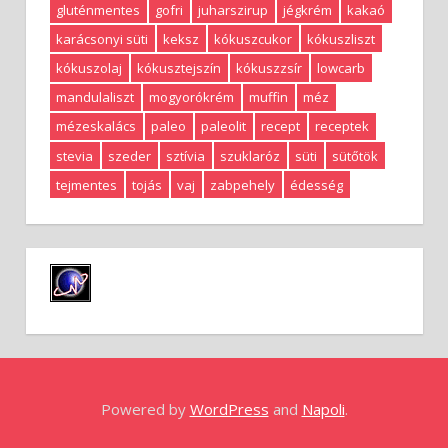
gluténmentes
gofri
juharszirup
jégkrém
kakaó
karácsonyi süti
keksz
kókuszcukor
kókuszliszt
kókuszolaj
kókusztejszín
kókuszzsír
lowcarb
mandulaliszt
mogyorókrém
muffin
méz
mézeskalács
paleo
paleolit
recept
receptek
stevia
szeder
sztívia
szuklaróz
süti
sütőtök
tejmentes
tojás
vaj
zabpehely
édesség
Powered by
WordPress
and
Napoli
.