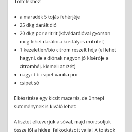
Töltelékhez:
a maradék 5 tojás fehérjéje
25 dkg darált dió
20 dkg por eritrit (kávédarálóval gyorsan
meg lehet darálni a kristályos eritritet)
1 kezeletlen/bio citrom reszelt héja (el lehet
hagyni, de a diónak nagyon jó kísérője a
citromhéj, kiemeli az ízét)
nagyobb csipet vanília por
csipet só
Elkészítése egy kicsit macerás, de ünnepi
süteménynek is kiváló lehet:
A lisztet elkeverjük a sóval, majd morzsoljuk
össze jól a hideg, felkockázott vajjal. A tojások