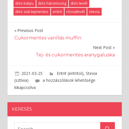
diós batyu
diós háromszög
diós levél
diós süti tejmentes
eritrit
rózsalevél
stevia
Previous Post
Bejegyzés
Cukormentes vaníliás muffin
navigáció
Next Post
Tej- és cukormentes aranygaluska
2021-03-25
admin
Eritrit (eritritol)
,
Stevia
(sztívia)
Cukormentes
a hozzászólások lehetősége
rózsalevél
kikapcsolva
bejegyzéshez
KERESÉS