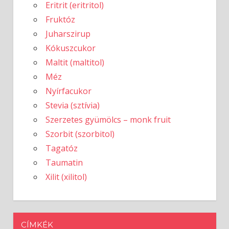
Eritrit (eritritol)
Fruktóz
Juharszirup
Kókuszcukor
Maltit (maltitol)
Méz
Nyírfacukor
Stevia (sztívia)
Szerzetes gyümölcs – monk fruit
Szorbit (szorbitol)
Tagatóz
Taumatin
Xilit (xilitol)
CÍMKÉK