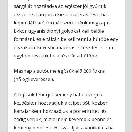
sárgáját hozzáadva az egészet jól gyúrjuk
össze. Ezután jön a kicsit macerás rész, ha a
képen látható formát szeretnénk megkapni.
Ekkor ugyanis diónyi golyókat kell belőle
formázni, és e tálcán be kell tenni a hűtőbe egy
éjszakára. Kevésbé macerás elkészítés esetén
egyben tesszük be a tésztát a hűtőbe.
Másnap a sütőt melegítsük elő 200 fokra
(hőlégkeveréssel).
A tojások fehérjét kemény habbá verjük,
kezdéskor hozzáadjuk a csipet sót, közben
kanalanként hozzáadjuk a por eritritet, és
addig verjük, míg el nem keveredik benne és
kemény nem lesz. Hozzáadjuk a vaníliát és ha