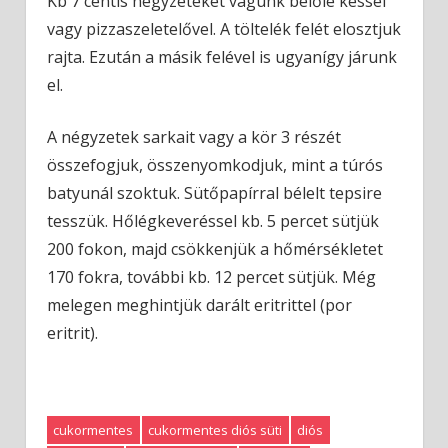
Kb 7 centis négyzeteket vágunk belőle késsel
vagy pizzaszeletelővel. A töltelék felét elosztjuk
rajta. Ezután a másik felével is ugyanígy járunk
el.
A négyzetek sarkait vagy a kör 3 részét
összefogjuk, összenyomkodjuk, mint a túrós
batyunál szoktuk. Sütőpapírral bélelt tepsire
tesszük. Hőlégkeveréssel kb. 5 percet sütjük
200 fokon, majd csökkenjük a hőmérsékletet
170 fokra, további kb. 12 percet sütjük. Még
melegen meghintjük darált eritrittel (por
eritrit).
cukormentes
cukormentes diós süti
diós