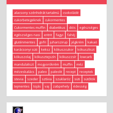
alacsony szénhidrát tartalmú
csokoládé
cukorbetegeknek
cukormentes
Cukormentes muffin
diabetikus
diós
egészséges
egészséges nasi
eritrit
fagyi
fahéj
gluténmentes
gofri
juharszirup
jégkrém
kakaó
karácsonyi süti
keksz
kókuszcukor
kókuszliszt
kókuszolaj
kókusztejszín
kókuszzsír
lowcarb
mandulaliszt
mogyorókrém
muffin
méz
mézeskalács
paleo
paleolit
recept
receptek
stevia
szeder
sztívia
szuklaróz
süti
sütőtök
tejmentes
tojás
vaj
zabpehely
édesség