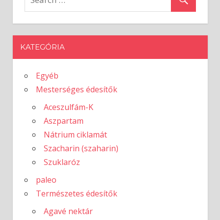
KATEGÓRIA
Egyéb
Mesterséges édesítők
Aceszulfám-K
Aszpartam
Nátrium ciklamát
Szacharin (szaharin)
Szuklaróz
paleo
Természetes édesítők
Agavé nektár